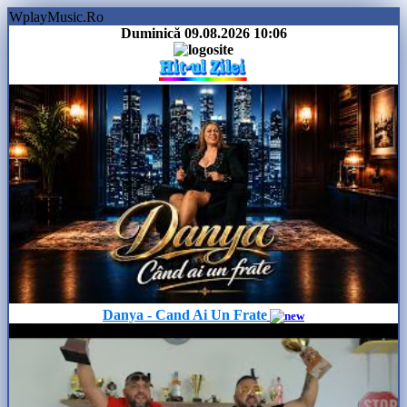
WplayMusic.Ro
Duminică 09.08.2026
10:06
Danya - Cand Ai Un Frate