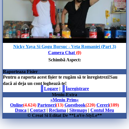
Nicky Yaya Si Gogu Bursuc - Veta Romaniei (Part 3)
Camera Chat
(0)
Schimbă Aspect
:
Raporteaza Fisier
Pentru a raporta acest fișier te rugăm să te înregistrezi!Sau
dacă ai deja un cont loghează-te!
Logare
|
Înregistrare
Meniu-Extra
»Meniu Prim«
Online
(4.624)
Parteneri
(13)
Guestbook
(220)
Cereri
(189)
Dmca
|
Contact
|
Reclama
|
Sitemaps
|
Contul Meu
© Creat Si Editat De **LoVe-StyLe**