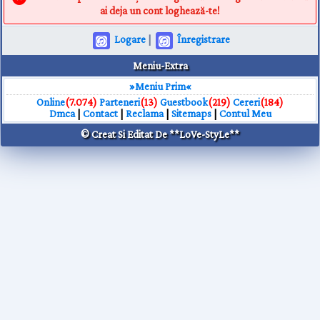
ai deja un cont loghează-te!
Logare
|
Înregistrare
Meniu-Extra
»Meniu Prim«
Online
(7.074)
Parteneri
(13)
Guestbook
(219)
Cereri
(184)
Dmca
|
Contact
|
Reclama
|
Sitemaps
|
Contul Meu
© Creat Si Editat De **LoVe-StyLe**