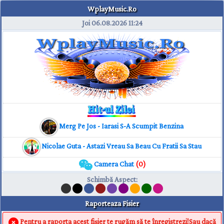
WplayMusic.Ro
Joi 06.08.2026
11:24
Merg Pe Jos - Iarasi S-A Scumpit Benzina
Nicolae Guta - Astazi Vreau Sa Beau Cu Fratii Sa Stau
Camera Chat
(0)
Schimbă Aspect
:
Raporteaza Fisier
Pentru a raporta acest fișier te rugăm să te înregistrezi!Sau dacă