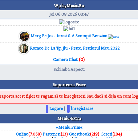
WplayMusic.Ro
Joi 06.08.2026
03:47
Merg Pe Jos - Iarasi S-A Scumpit Benzina
Romeo De La Tg. Jiu - Frate, Fratiorul Meu 2022
Camera Chat
(0)
Schimbă Aspect
:
Raporteaza Fisier
raporta acest fișier te rugăm să te înregistrezi!Sau dacă ai deja un cont lo
Logare
|
Înregistrare
Meniu-Extra
»Meniu Prim«
Online
(7.058)
Parteneri
(13)
Guestbook
(219)
Cereri
(184)