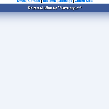
Dmca
|
Contact
|
Reclama
|
Sitemaps
|
Contul Meu
© Creat Si Editat De **LoVe-StyLe**