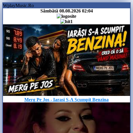
WplayMusic.Ro
Sâmbătă 08.08.2026
02:04
Merg Pe Jos - Iarasi S-A Scumpit Benzina