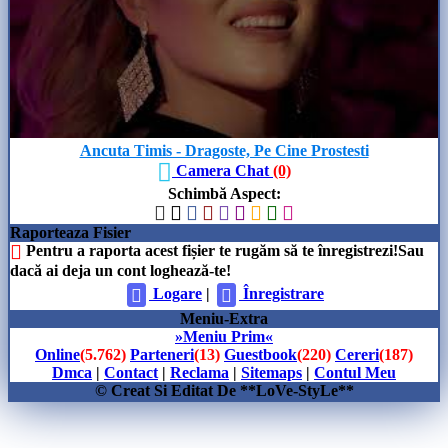
Ancuta Timis - Dragoste, Pe Cine Prostesti
Camera Chat
(0)
Schimbă Aspect
:
Raporteaza Fisier
Pentru a raporta acest fișier te rugăm să te înregistrezi!Sau
dacă ai deja un cont loghează-te!
Logare
|
Înregistrare
Meniu-Extra
»Meniu Prim«
Online
(5.762)
Parteneri
(13)
Guestbook
(220)
Cereri
(187)
Dmca
|
Contact
|
Reclama
|
Sitemaps
|
Contul Meu
© Creat Si Editat De **LoVe-StyLe**