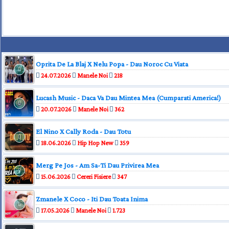
Oprita De La Blaj X Nelu Popa - Dau Noroc Cu Viata
24.07.2026
Manele Noi
218
Lucash Music - Daca Va Dau Mintea Mea (Cumparati America!)
20.07.2026
Manele Noi
362
El Nino X Cally Roda - Dau Totu
18.06.2026
Hip Hop New
359
Merg Pe Jos - Am Sa-Ti Dau Privirea Mea
15.06.2026
Cereri Fisiere
347
Zmanele X Coco - Iti Dau Toata Inima
17.05.2026
Manele Noi
1.723