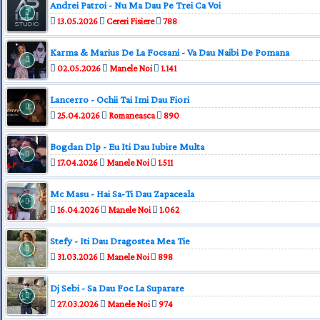
Andrei Patroi - Nu Ma Dau Pe Trei Ca Voi
13.05.2026
Cereri Fisiere
788
Karma & Marius De La Focsani - Va Dau Naibi De Pomana
02.05.2026
Manele Noi
1.141
Lancerro - Ochii Tai Imi Dau Fiori
25.04.2026
Romaneasca
890
Bogdan Dlp - Eu Iti Dau Iubire Multa
17.04.2026
Manele Noi
1.511
Mc Masu - Hai Sa-Ti Dau Zapaceala
16.04.2026
Manele Noi
1.062
Stefy - Iti Dau Dragostea Mea Tie
31.03.2026
Manele Noi
898
Dj Sebi - Sa Dau Foc La Suparare
27.03.2026
Manele Noi
974