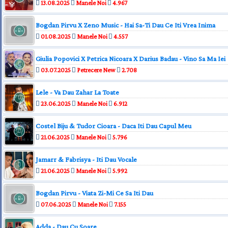
13.08.2025
Manele Noi
4.967
Bogdan Pirvu X Zeno Music - Hai Sa-Ti Dau Ce Iti Vrea Inima
01.08.2025
Manele Noi
4.557
Giulia Popovici X Petrica Nicoara X Darius Badau - Vino Sa Ma Iei
03.07.2025
Petrecere New
2.708
Lele - Va Dau Zahar La Toate
23.06.2025
Manele Noi
6.912
Costel Biju & Tudor Cioara - Daca Iti Dau Capul Meu
21.06.2025
Manele Noi
5.796
Jamarr & Fabrisya - Iti Dau Vocale
21.06.2025
Manele Noi
5.992
Bogdan Pirvu - Viata Zi-Mi Ce Sa Iti Dau
07.06.2025
Manele Noi
7.155
Adda - Dau Cu Soare