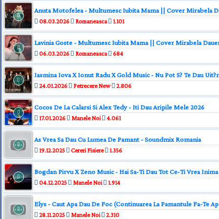
Anuta Motofelea - Multumesc Iubita Mama || Cover Mirabela D
08.03.2026
Romaneasca
1.101
Lavinia Goste - Multumesc Iubita Mama || Cover Mirabela Daue
06.03.2026
Romaneasca
684
Iasmina Iova X Ionut Radu X Gold Music - Nu Pot S? Te Dau Uit?r
24.01.2026
Petrecere New
2.806
Cocos De La Calarsi Si Alex Tedy - Iti Dau Aripile Mele 2026
17.01.2026
Manele Noi
4.061
As Vrea Sa Dau Cu Lumea De Pamant - Soundmix Romania
19.12.2025
Cereri Fisiere
1.356
Bogdan Pirvu X Zeno Music - Hai Sa-Ti Dau Tot Ce-Ti Vrea Inima
04.12.2025
Manele Noi
1.914
Elys - Caut Apa Dau De Foc (Continuarea La Pamantule Fa-Te Ap
28.11.2025
Manele Noi
2.310