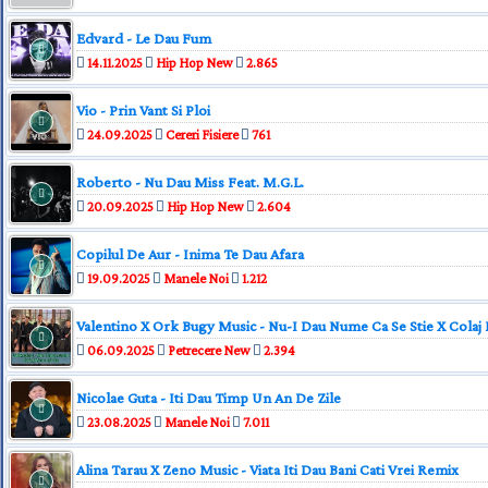
Edvard - Le Dau Fum
14.11.2025
Hip Hop New
2.865
Vio - Prin Vant Si Ploi
24.09.2025
Cereri Fisiere
761
Roberto - Nu Dau Miss Feat. M.G.L.
20.09.2025
Hip Hop New
2.604
Copilul De Aur - Inima Te Dau Afara
19.09.2025
Manele Noi
1.212
Valentino X Ork Bugy Music - Nu-I Dau Nume Ca Se Stie X Colaj
06.09.2025
Petrecere New
2.394
Nicolae Guta - Iti Dau Timp Un An De Zile
23.08.2025
Manele Noi
7.011
Alina Tarau X Zeno Music - Viata Iti Dau Bani Cati Vrei Remix