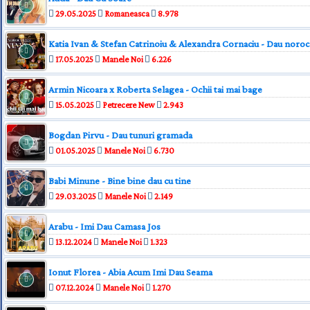
29.05.2025
Romaneasca
8.978
Katia Ivan & Stefan Catrinoiu & Alexandra Cornaciu - Dau noroc c
17.05.2025
Manele Noi
6.226
Armin Nicoara x Roberta Selagea - Ochii tai mai bage
15.05.2025
Petrecere New
2.943
Bogdan Pirvu - Dau tunuri gramada
01.05.2025
Manele Noi
6.730
Babi Minune - Bine bine dau cu tine
29.03.2025
Manele Noi
2.149
Arabu - Imi Dau Camasa Jos
13.12.2024
Manele Noi
1.323
Ionut Florea - Abia Acum Imi Dau Seama
07.12.2024
Manele Noi
1.270