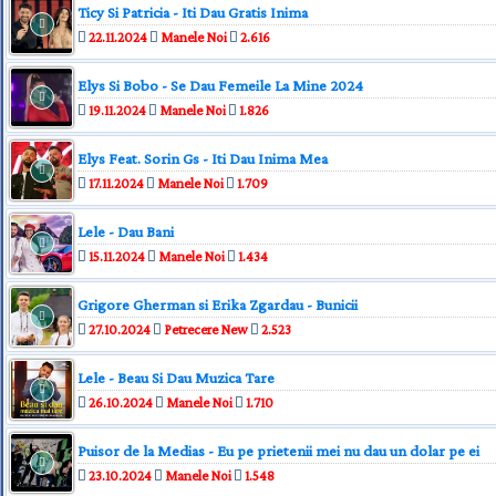
Ticy Si Patricia - Iti Dau Gratis Inima
22.11.2024
Manele Noi
2.616
Elys Si Bobo - Se Dau Femeile La Mine 2024
19.11.2024
Manele Noi
1.826
Elys Feat. Sorin Gs - Iti Dau Inima Mea
17.11.2024
Manele Noi
1.709
Lele - Dau Bani
15.11.2024
Manele Noi
1.434
Grigore Gherman si Erika Zgardau - Bunicii
27.10.2024
Petrecere New
2.523
Lele - Beau Si Dau Muzica Tare
26.10.2024
Manele Noi
1.710
Puisor de la Medias - Eu pe prietenii mei nu dau un dolar pe ei
23.10.2024
Manele Noi
1.548