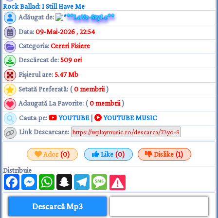
Rock Ballad: I Still Have Me
Adăugat de
:
**LoVe-StyLe**
Data
:
09-Mai-2026 , 22:54
Categoria
:
Cereri Fisiere
Descărcat de
:
509 ori
Fişierul are
:
5.47 Mb
Setată Preferată: (
0 membrii
)
Adaugată La Favorite: (
0 membrii
)
Cauta pe:
YOUTUBE
|
YOUTUBE MUSIC
Link Descarcare
:
Ador
(0)
Like
(0)
Dislike
(1)
Distribuie
Facebook
Messenger
WhatsApp
Snapchat
Telegram
Message
Descarcă Mp3