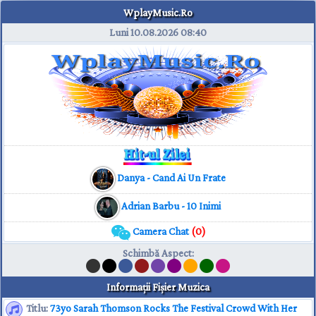
WplayMusic.Ro
Luni 10.08.2026
08:40
Danya - Cand Ai Un Frate
Adrian Barbu - 10 Inimi
Camera Chat
(0)
Schimbă Aspect
:
Informaţii Fişier Muzica
Titlu:
73yo Sarah Thomson Rocks The Festival Crowd With Her