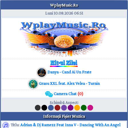
WplayMusic.Ro
Luni 10.08.2026
06:51
Danya - Cand Ai Un Frate
Grasu XXL feat. Alex Velea - Turnin
Camera Chat
(0)
Schimbă Aspect
:
Informaţii Fişier Muzica
Titlu:
Adrian & Dj Ramezz Feat Inna V - Dancing With An Angel