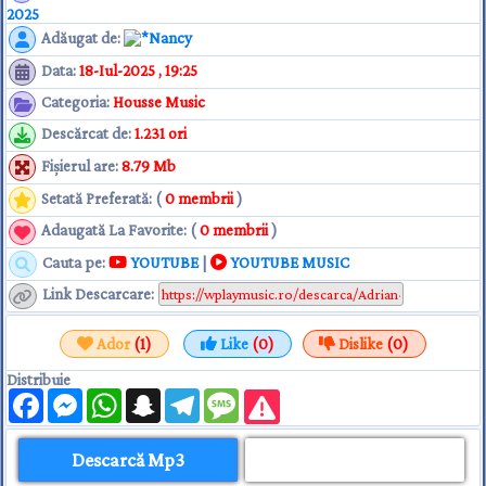
2025
Adăugat de
:
Nancy
Data
:
18-Iul-2025 , 19:25
Categoria
:
Housse Music
Descărcat de
:
1.231 ori
Fişierul are
:
8.79 Mb
Setată Preferată: (
0 membrii
)
Adaugată La Favorite: (
0 membrii
)
Cauta pe:
YOUTUBE
|
YOUTUBE MUSIC
Link Descarcare
:
Ador
(1)
Like
(0)
Dislike
(0)
Distribuie
Facebook
Messenger
WhatsApp
Snapchat
Telegram
Message
Descarcă Mp3