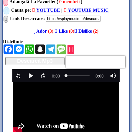
Adaugată La Favorite: (
0 membrii
)
Cauta pe:
YOUTUBE
|
YOUTUBE MUSIC
Link Descarcare
:
Ador
(3)
Like
(0)
Dislike
(2)
Distribuie
Facebook
Messenger
WhatsApp
Snapchat
Telegram
Message
Descarcă Mp3