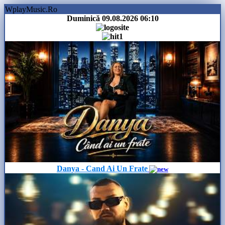
WplayMusic.Ro
Duminică 09.08.2026
06:10
Danya - Cand Ai Un Frate