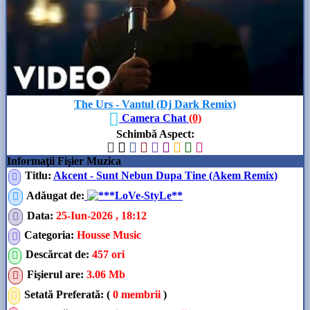
The Urs - Vantul (Dj Dark Remix)
Camera Chat
(0)
Schimbă Aspect
:
Informaţii Fişier Muzica
Titlu:
Akcent - Sunt Nebun Dupa Tine (Akem Remix)
Adăugat de
:
**LoVe-StyLe**
Data
:
25-Iun-2026 , 18:12
Categoria
:
Housse Music
Descărcat de
:
457 ori
Fişierul are
:
3.06 Mb
Setată Preferată: (
0 membrii
)