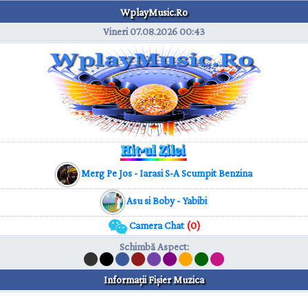
WplayMusic.Ro
Vineri 07.08.2026
00:43
Merg Pe Jos - Iarasi S-A Scumpit Benzina
Asu si Boby - Yabibi
Camera Chat
(0)
Schimbă Aspect
:
Informaţii Fişier Muzica