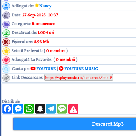
Adăugat de
:
Nancy
Data
:
27-Sep-2025 , 10:37
Categoria
:
Romaneasca
Descărcat de
:
1.004 ori
Fişierul are
:
5.93 Mb
Setată Preferată: (
0 membrii
)
Adaugată La Favorite: (
0 membrii
)
Cauta pe:
YOUTUBE
|
YOUTUBE MUSIC
Link Descarcare
:
Distribuie
Facebook
Messenger
WhatsApp
Snapchat
Telegram
Message
Descarcă Mp3