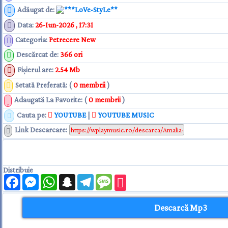
Adăugat de
:
**LoVe-StyLe**
Data
:
26-Iun-2026 , 17:31
Categoria
:
Petrecere New
Descărcat de
:
366 ori
Fişierul are
:
2.54 Mb
Setată Preferată: (
0 membrii
)
Adaugată La Favorite: (
0 membrii
)
Cauta pe:
YOUTUBE
|
YOUTUBE MUSIC
Link Descarcare
:
Distribuie
Facebook
Messenger
WhatsApp
Snapchat
Telegram
Message
Descarcă Mp3