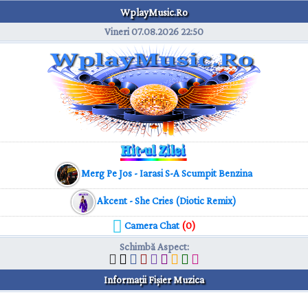
WplayMusic.Ro
Vineri 07.08.2026
22:50
Merg Pe Jos - Iarasi S-A Scumpit Benzina
Akcent - She Cries (Diotic Remix)
Camera Chat
(0)
Schimbă Aspect
:
Informaţii Fişier Muzica