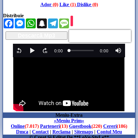
Ador
(0)
Like
(1)
Dislike
(0)
Distribuie
Facebook
Messenger
WhatsApp
Snapchat
Telegram
Message
Descarcă Mp3
Meniu-Extra
»Meniu Prim«
Online
(7.017)
Parteneri
(13)
Guestbook
(220)
Cereri
(186)
Dmca
|
Contact
|
Reclama
|
Sitemaps
|
Contul Meu
© Creat Si Editat De **LoVe-StyLe**