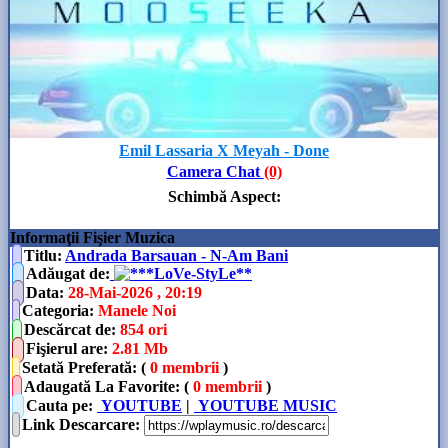
Emil Lassaria X Meyah - Done
Camera Chat
(0)
Schimbă Aspect
:
Informaţii Fişier Muzica
Titlu:
Andrada Barsauan - N-Am Bani
Adăugat de
:
**LoVe-StyLe**
Data
:
28-Mai-2026 , 20:19
Categoria
:
Manele Noi
Descărcat de
:
854 ori
Fişierul are
:
2.81 Mb
Setată Preferată: (
0 membrii
)
Adaugată La Favorite: (
0 membrii
)
Cauta pe:
YOUTUBE
|
YOUTUBE MUSIC
Link Descarcare
: