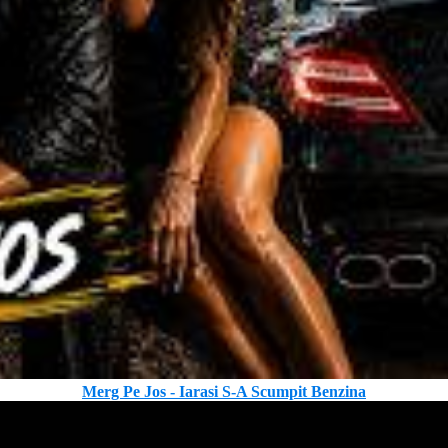
Merg Pe Jos - Iarasi S-A Scumpit Benzina