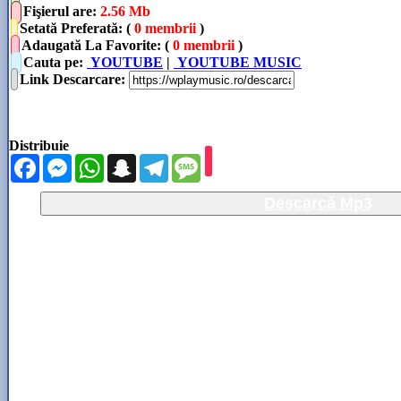
Fişierul are
:
2.56 Mb
Setată Preferată: (
0 membrii
)
Adaugată La Favorite: (
0 membrii
)
Cauta pe:
YOUTUBE
|
YOUTUBE MUSIC
Link Descarcare
:
Distribuie
Facebook
Messenger
WhatsApp
Snapchat
Telegram
Message
Descarcă Mp3