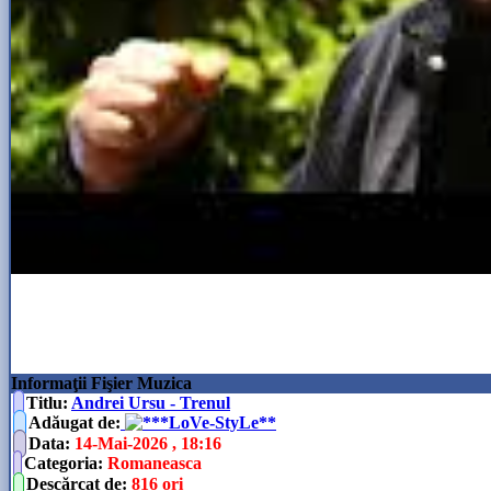
Informaţii Fişier Muzica
Titlu:
Andrei Ursu - Trenul
Adăugat de
:
**LoVe-StyLe**
Data
:
14-Mai-2026 , 18:16
Categoria
:
Romaneasca
Descărcat de
:
816 ori