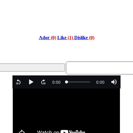
Ador
(0)
Like
(1)
Dislike
(0)