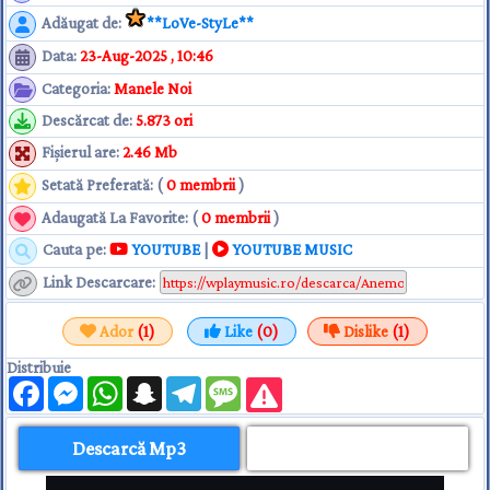
Adăugat de
:
**LoVe-StyLe**
Data
:
23-Aug-2025 , 10:46
Categoria
:
Manele Noi
Descărcat de
:
5.873 ori
Fişierul are
:
2.46 Mb
Setată Preferată: (
0 membrii
)
Adaugată La Favorite: (
0 membrii
)
Cauta pe:
YOUTUBE
|
YOUTUBE MUSIC
Link Descarcare
:
Ador
(1)
Like
(0)
Dislike
(1)
Distribuie
Facebook
Messenger
WhatsApp
Snapchat
Telegram
Message
Descarcă Mp3