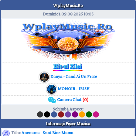
WplayMusic.Ro
Duminică 09.08.2026
18:05
Danya - Cand Ai Un Frate
MONOIR - IRISH
Camera Chat
(0)
Schimbă Aspect
:
Informaţii Fişier Muzica
Titlu:
Anemona - Sunt Bine Mama