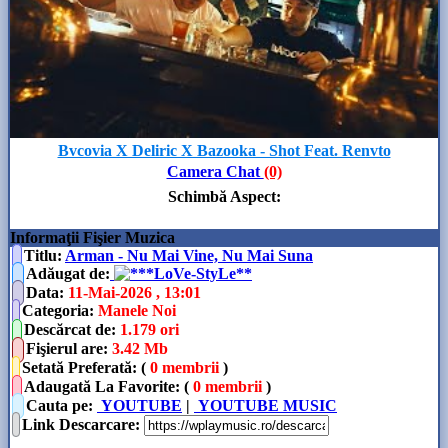
Bvcovia X Deliric X Bazooka - Shot Feat. Renvto
Camera Chat
(0)
Schimbă Aspect
:
Informaţii Fişier Muzica
Titlu:
Arman - Nu Mai Vine, Nu Mai Suna
Adăugat de
:
**LoVe-StyLe**
Data
:
11-Mai-2026 , 13:01
Categoria
:
Manele Noi
Descărcat de
:
1.179 ori
Fişierul are
:
3.42 Mb
Setată Preferată: (
0 membrii
)
Adaugată La Favorite: (
0 membrii
)
Cauta pe:
YOUTUBE
|
YOUTUBE MUSIC
Link Descarcare
: