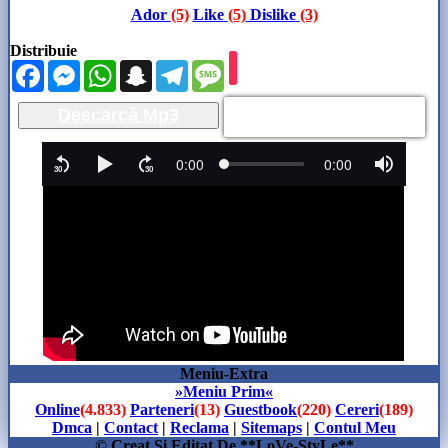
Ador
(5)
Like
(5)
Dislike
(3)
Distribuie
Facebook
Messenger
WhatsApp
Snapchat
Telegram
Message
Descarcă Mp3
Meniu-Extra
»Meniu Prim«
Online
(4.833)
Parteneri
(13)
Guestbook
(220)
Cereri
(189)
Dmca
|
Contact
|
Reclama
|
Sitemaps
|
Contul Meu
© Creat Si Editat De **LoVe-StyLe**