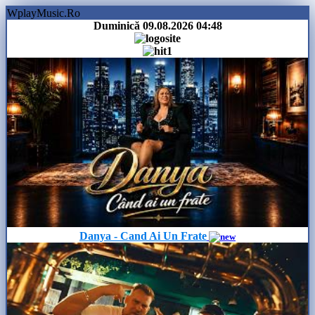
WplayMusic.Ro
Duminică 09.08.2026
04:48
Danya - Cand Ai Un Frate