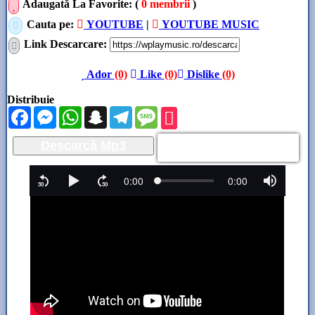
Adaugată La Favorite: (
0 membrii
)
Cauta pe:
YOUTUBE
|
YOUTUBE MUSIC
Link Descarcare
:
Ador
(0)
Like
(0)
Dislike
(0)
Distribuie
Facebook
Messenger
WhatsApp
Snapchat
Telegram
Message
Descarcă Mp3