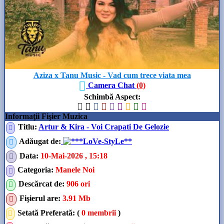
Aziza x Tanu Music - Vad cum trece viata mea
Camera Chat
(0)
Schimbă Aspect
:
Informaţii Fişier Muzica
Titlu:
Artur & Kira - Voi Crapati De Gelozie
Adăugat de
:
**LoVe-StyLe**
Data
:
10-Mai-2026 , 15:18
Categoria
:
Manele Noi
Descărcat de
:
906 ori
Fişierul are
:
3.91 Mb
Setată Preferată: (
0 membrii
)