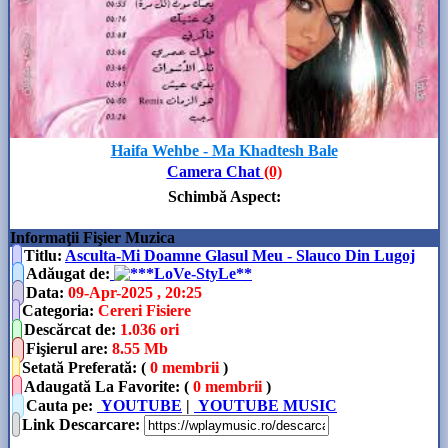
Haifa Wehbe - Ma Khadtesh Bale
Camera Chat
(0)
Schimbă Aspect
:
Informaţii Fişier Muzica
Titlu:
Asculta-Mi Doamne Glasul Meu - Slauco Din Lugoj
Adăugat de
:
**LoVe-StyLe**
Data
:
09-Apr-2025 , 20:25
Categoria
:
Cereri Fisiere
Descărcat de
:
1.036 ori
Fişierul are
:
8.55 Mb
Setată Preferată: (
0 membrii
)
Adaugată La Favorite: (
0 membrii
)
Cauta pe:
YOUTUBE
|
YOUTUBE MUSIC
Link Descarcare
: