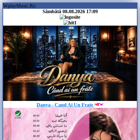
WplayMusic.Ro
Sâmbătă 08.08.2026
17:09
Danya - Cand Ai Un Frate