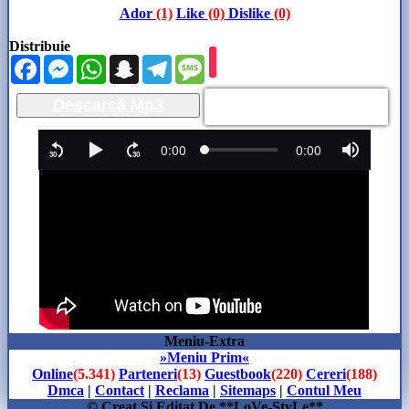
Ador
(1)
Like
(0)
Dislike
(0)
Distribuie
Facebook
Messenger
WhatsApp
Snapchat
Telegram
Message
Descarcă Mp3
Meniu-Extra
»Meniu Prim«
Online
(5.341)
Parteneri
(13)
Guestbook
(220)
Cereri
(188)
Dmca
|
Contact
|
Reclama
|
Sitemaps
|
Contul Meu
© Creat Si Editat De **LoVe-StyLe**