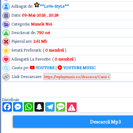
Adăugat de
:
**LoVe-StyLe**
Data
:
09-Mai-2026 , 20:28
Categoria
:
Manele Noi
Descărcat de
:
790 ori
Fişierul are
:
2.61 Mb
Setată Preferată: (
0 membrii
)
Adaugată La Favorite: (
0 membrii
)
Cauta pe:
YOUTUBE
|
YOUTUBE MUSIC
Link Descarcare
:
Distribuie
Facebook
Messenger
WhatsApp
Snapchat
Telegram
Message
Descarcă Mp3