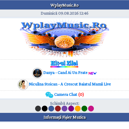
WplayMusic.Ro
Duminică 09.08.2026
12:46
Danya - Cand Ai Un Frate
Niculina Stoican - A Crescut Baiatul Mamii Live
Camera Chat
(0)
Schimbă Aspect
:
Informaţii Fişier Muzica