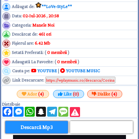
Adăugat de
:
**LoVe-StyLe**
Data
:
02-Iul-2026 , 20:58
Categoria
:
Manele Noi
Descărcat de
:
461 ori
Fişierul are
:
6.42 Mb
Setată Preferată: (
0 membrii
)
Adaugată La Favorite: (
0 membrii
)
Cauta pe:
YOUTUBE
|
YOUTUBE MUSIC
Link Descarcare
:
Ador
(4)
Like
(0)
Dislike
(4)
Distribuie
Facebook
Messenger
WhatsApp
Snapchat
Telegram
Message
Descarcă Mp3