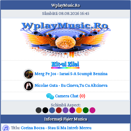
WplayMusic.Ro
Sâmbătă 08.08.2026
16:45
Merg Pe Jos - Iarasi S-A Scumpit Benzina
Nicolae Guta - Eu Cineva,Tu Cu Altcineva
Camera Chat
(0)
Schimbă Aspect
:
Informaţii Fişier Muzica
Titlu:
Corina Bocsa - Stau Si Ma Intreb Mereu