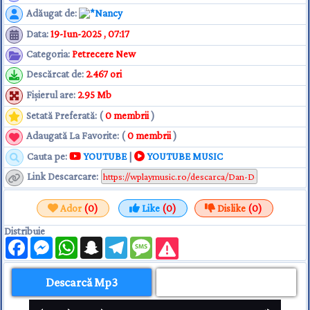
Adăugat de
:
Nancy
Data
:
19-Iun-2025 , 07:17
Categoria
:
Petrecere New
Descărcat de
:
2.467 ori
Fişierul are
:
2.95 Mb
Setată Preferată: (
0 membrii
)
Adaugată La Favorite: (
0 membrii
)
Cauta pe:
YOUTUBE
|
YOUTUBE MUSIC
Link Descarcare
:
Ador
(0)
Like
(0)
Dislike
(0)
Distribuie
Facebook
Messenger
WhatsApp
Snapchat
Telegram
Message
Descarcă Mp3