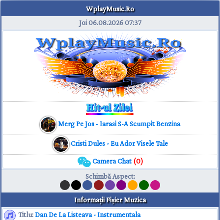
WplayMusic.Ro
Joi 06.08.2026
07:37
Merg Pe Jos - Iarasi S-A Scumpit Benzina
Cristi Dules - Eu Ador Visele Tale
Camera Chat
(0)
Schimbă Aspect
:
Informaţii Fişier Muzica
Titlu:
Dan De La Listeava - Instrumentala