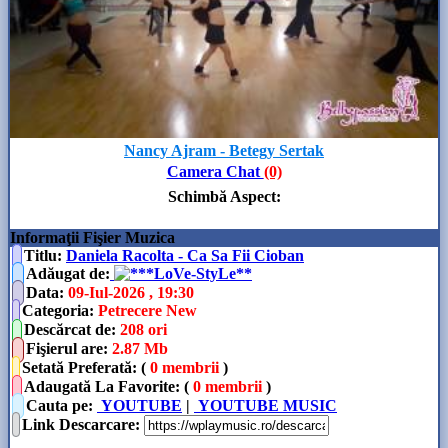
Nancy Ajram - Betegy Sertak
Camera Chat
(0)
Schimbă Aspect
:
Informaţii Fişier Muzica
Titlu:
Daniela Racolta - Ca Sa Fii Cioban
Adăugat de
:
**LoVe-StyLe**
Data
:
09-Iul-2026 , 19:30
Categoria
:
Petrecere New
Descărcat de
:
208 ori
Fişierul are
:
2.87 Mb
Setată Preferată: (
0 membrii
)
Adaugată La Favorite: (
0 membrii
)
Cauta pe:
YOUTUBE
|
YOUTUBE MUSIC
Link Descarcare
: