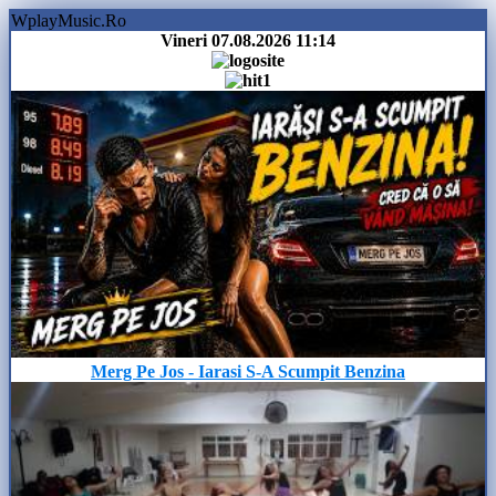
WplayMusic.Ro
Vineri 07.08.2026
11:14
Merg Pe Jos - Iarasi S-A Scumpit Benzina