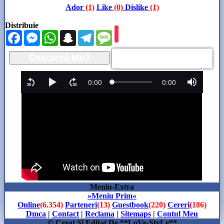
Ador
(1)
Like
(0)
Dislike
(1)
Distribuie
Facebook
Messenger
WhatsApp
Snapchat
Telegram
Message
Descarcă Mp3
Meniu-Extra
»Meniu Prim«
Online
(6.354)
Parteneri
(13)
Guestbook
(220)
Cereri
(186)
Dmca
|
Contact
|
Reclama
|
Sitemaps
|
Contul Meu
© Creat Si Editat De **LoVe-StyLe**