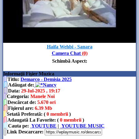
Haifa Wehbi - Sanara
Camera Chat
(0)
Schimbă Aspect
:
Informaţii Fişier Muzica
Titlu:
Demarco - Demisia 2025
Adăugat de
:
Nancy
Data
:
29-Iul-2025 , 19:17
Categoria
:
Manele Noi
Descărcat de
:
5.670 ori
Fişierul are
:
6.39 Mb
Setată Preferată: (
0 membrii
)
Adaugată La Favorite: (
0 membrii
)
Cauta pe:
YOUTUBE
|
YOUTUBE MUSIC
Link Descarcare
: