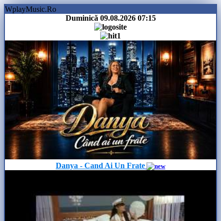
WplayMusic.Ro
Duminică 09.08.2026
07:15
Danya - Cand Ai Un Frate