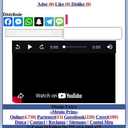
Ador
(0)
Like
(0)
Dislike
(0)
Distribuie
Facebook
Messenger
WhatsApp
Snapchat
Telegram
Message
Descarcă Mp3
Meniu-Extra
»Meniu Prim«
Online
(4.730)
Parteneri
(13)
Guestbook
(220)
Cereri
(189)
Dmca
|
Contact
|
Reclama
|
Sitemaps
|
Contul Meu
© Creat Si Editat De **LoVe-StyLe**