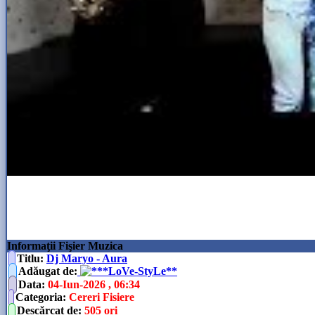
Informaţii Fişier Muzica
Titlu:
Dj Maryo - Aura
Adăugat de
:
**LoVe-StyLe**
Data
:
04-Iun-2026 , 06:34
Categoria
:
Cereri Fisiere
Descărcat de
:
505 ori