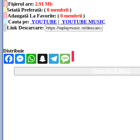
Fişierul are
:
2.91 Mb
Setată Preferată: (
0 membrii
)
Adaugată La Favorite: (
0 membrii
)
Cauta pe:
YOUTUBE
|
YOUTUBE MUSIC
Link Descarcare
:
Distribuie
Facebook
Messenger
WhatsApp
Snapchat
Telegram
Message
Descarcă Mp3