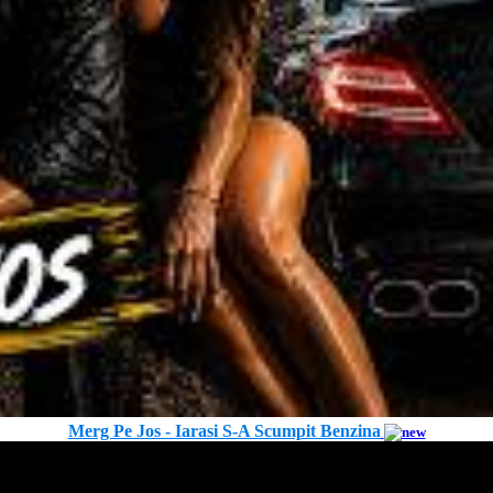
Merg Pe Jos - Iarasi S-A Scumpit Benzina