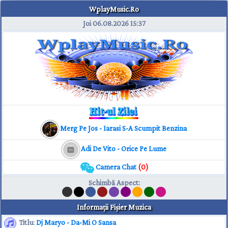
WplayMusic.Ro
Joi 06.08.2026
15:37
Merg Pe Jos - Iarasi S-A Scumpit Benzina
Adi De Vito - Orice Pe Lume
Camera Chat
(0)
Schimbă Aspect
:
Informaţii Fişier Muzica
Titlu:
Dj Maryo - Da-Mi O Sansa