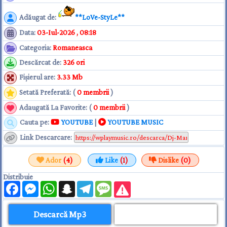
Adăugat de
:
**LoVe-StyLe**
Data
:
03-Iul-2026 , 08:18
Categoria
:
Romaneasca
Descărcat de
:
326 ori
Fişierul are
:
3.33 Mb
Setată Preferată: (
0 membrii
)
Adaugată La Favorite: (
0 membrii
)
Cauta pe:
YOUTUBE
|
YOUTUBE MUSIC
Link Descarcare
:
Ador
(4)
Like
(1)
Dislike
(0)
Distribuie
Facebook
Messenger
WhatsApp
Snapchat
Telegram
Message
Descarcă Mp3