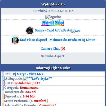
WplayMusic.Ro
Duminică 09.08.2026
10:07
Danya - Cand Ai Un Frate
Kazi Ploae si Specii - Maimute de strada cu DJ Limun
Camera Chat
(0)
Schimbă Aspect
:
Informaţii Fişier Muzica
Titlu:
Dj Maryo - Viata Mea
Adăugat de
:
**LoVe-StyLe**
Data
:
09-Iul-2026 , 11:43
Categoria
:
Romaneasca
Descărcat de
:
203 ori
Fişierul are
:
3.54 Mb
Setată Preferată: (
0 membrii
)
Adaugată La Favorite: (
0 membrii
)