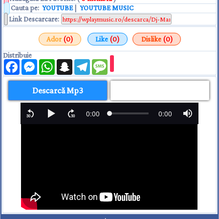
Cauta pe:
YOUTUBE
|
YOUTUBE MUSIC
Link Descarcare
:
Ador
(0)
Like
(0)
Dislike
(0)
Distribuie
Facebook
Messenger
WhatsApp
Snapchat
Telegram
Message
Descarcă Mp3