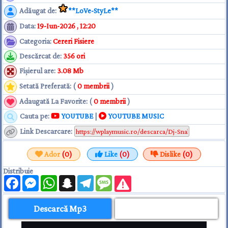
Adăugat de
:
**LoVe-StyLe**
Data
:
19-Iun-2026 , 12:20
Categoria
:
Cereri Fisiere
Descărcat de
:
356 ori
Fişierul are
:
3.08 Mb
Setată Preferată: (
0 membrii
)
Adaugată La Favorite: (
0 membrii
)
Cauta pe:
YOUTUBE
|
YOUTUBE MUSIC
Link Descarcare
:
Ador
(0)
Like
(0)
Dislike
(0)
Distribuie
Facebook
Messenger
WhatsApp
Snapchat
Telegram
Message
Descarcă Mp3