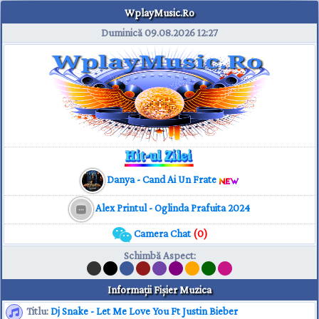
WplayMusic.Ro
Duminică 09.08.2026
12:27
Danya - Cand Ai Un Frate
Alex Printul - Oglinda Prafuita 2024
Camera Chat
(0)
Schimbă Aspect
:
Informaţii Fişier Muzica
Titlu:
Dj Snake - Let Me Love You Ft Justin Bieber