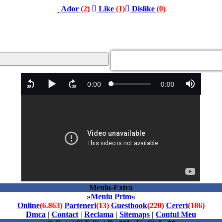
Ador
(2)
Like
(1)
Dislike
(0)
Meniu-Extra
»Meniu Prim«
Online
(6.863)
Parteneri
(13)
Guestbook
(220)
Cereri
(186)
Dmca
|
Contact
|
Reclama
|
Sitemaps
|
Contul Meu