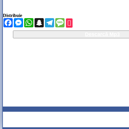
Distribuie
Facebook
Messenger
WhatsApp
Snapchat
Telegram
Message
Descarcă Mp3