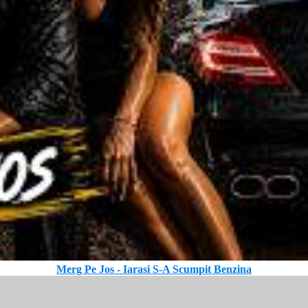
Merg Pe Jos - Iarasi S-A Scumpit Benzina