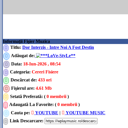
Informaţii Fişier Muzica
Titlu:
Dor Interzis - Intre Noi A Fost Destin
Adăugat de
:
**LoVe-StyLe**
Data
:
18-Iun-2026 , 08:54
Categoria
:
Cereri Fisiere
Descărcat de
:
433 ori
Fişierul are
:
4.61 Mb
Setată Preferată: (
0 membrii
)
Adaugată La Favorite: (
0 membrii
)
Cauta pe:
YOUTUBE
|
YOUTUBE MUSIC
Link Descarcare
: