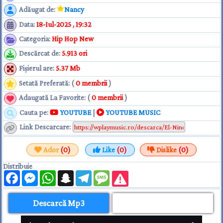
Adăugat de
:
Nancy
Data
:
18-Iul-2025 , 19:32
Categoria
:
Hip Hop New
Descărcat de
:
5.913 ori
Fişierul are
:
5.37 Mb
Setată Preferată: (
0 membrii
)
Adaugată La Favorite: (
0 membrii
)
Cauta pe:
YOUTUBE
|
YOUTUBE MUSIC
Link Descarcare
:
Ador
(0)
Like
(0)
Dislike
(0)
Distribuie
Facebook
Messenger
WhatsApp
Snapchat
Telegram
Message
Descarcă Mp3