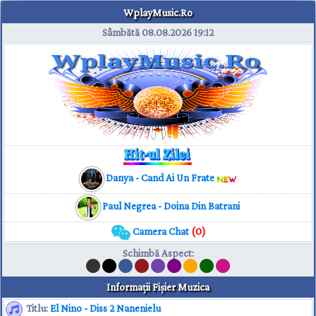
WplayMusic.Ro
Sâmbătă 08.08.2026
19:12
Danya - Cand Ai Un Frate
Paul Negrea - Doina Din Batrani
Camera Chat
(0)
Schimbă Aspect
:
Informaţii Fişier Muzica
Titlu:
El Nino - Diss 2 Nanenielu