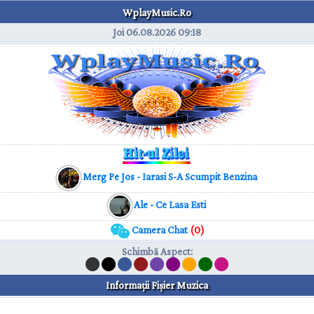
WplayMusic.Ro
Joi 06.08.2026
09:18
Merg Pe Jos - Iarasi S-A Scumpit Benzina
Ale - Ce Lasa Esti
Camera Chat
(0)
Schimbă Aspect
:
Informaţii Fişier Muzica