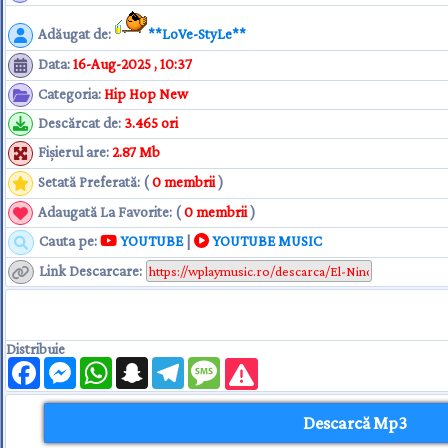
Adăugat de
:
**LoVe-StyLe**
Data
:
16-Aug-2025 , 10:37
Categoria
:
Hip Hop New
Descărcat de
:
3.465 ori
Fişierul are
:
2.87 Mb
Setată Preferată: (
0 membrii
)
Adaugată La Favorite: (
0 membrii
)
Cauta pe:
YOUTUBE
|
YOUTUBE MUSIC
Link Descarcare
:
Distribuie
Facebook
Messenger
WhatsApp
Snapchat
Telegram
Message
Descarcă Mp3