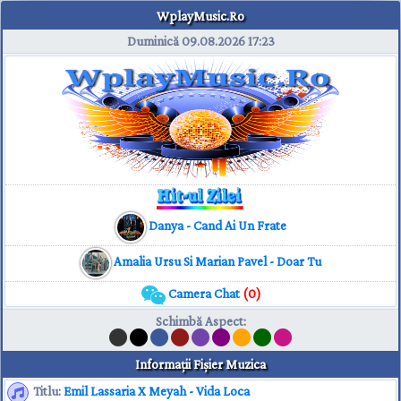
WplayMusic.Ro
Duminică 09.08.2026
17:23
Danya - Cand Ai Un Frate
Amalia Ursu Si Marian Pavel - Doar Tu
Camera Chat
(0)
Schimbă Aspect
:
Informaţii Fişier Muzica
Titlu:
Emil Lassaria X Meyah - Vida Loca