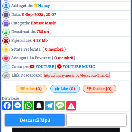
Adăugat de
:
Nancy
Data
:
11-Sep-2025 , 20:07
Categoria
:
Housse Music
Descărcat de
:
735 ori
Fişierul are
:
4.28 Mb
Setată Preferată: (
0 membrii
)
Adaugată La Favorite: (
0 membrii
)
Cauta pe:
YOUTUBE
|
YOUTUBE MUSIC
Link Descarcare
:
Ador
(0)
Like
(0)
Dislike
(0)
Distribuie
Facebook
Messenger
WhatsApp
Snapchat
Telegram
Message
Descarcă Mp3