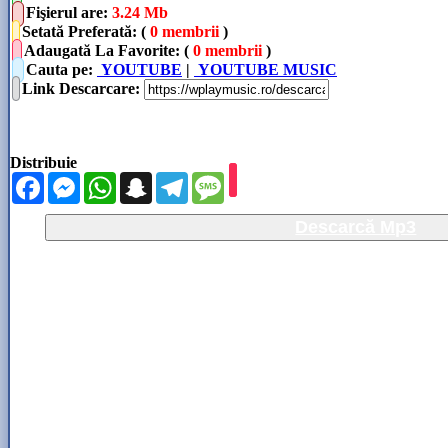
Fişierul are
:
3.24 Mb
Setată Preferată: (
0 membrii
)
Adaugată La Favorite: (
0 membrii
)
Cauta pe:
YOUTUBE
|
YOUTUBE MUSIC
Link Descarcare
:
Distribuie
Facebook
Messenger
WhatsApp
Snapchat
Telegram
Message
Descarcă Mp3