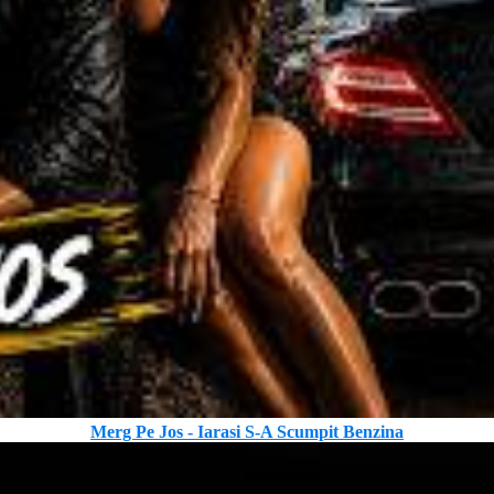
Merg Pe Jos - Iarasi S-A Scumpit Benzina