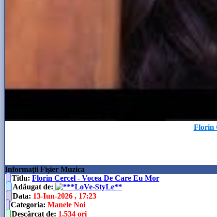
Florin
Informaţii Fişier Muzica
Titlu:
Florin Cercel - Vocea De Care Eu Mor
Adăugat de
:
**LoVe-StyLe**
Data
:
13-Iun-2026 , 17:23
Categoria
:
Manele Noi
Descărcat de
:
1.534 ori