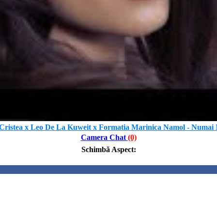
 Cristea x Leo De La Kuweit x Formatia Marinica Namol - Numai 
Camera Chat
(0)
Schimbă Aspect
: