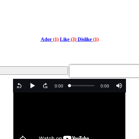
Ador
(1)
Like
(3)
Dislike
(1)