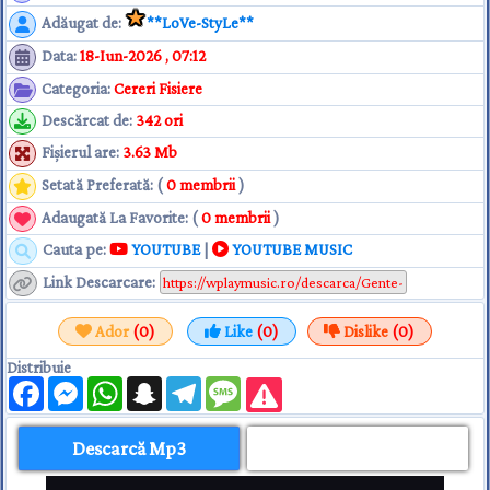
Adăugat de
:
**LoVe-StyLe**
Data
:
18-Iun-2026 , 07:12
Categoria
:
Cereri Fisiere
Descărcat de
:
342 ori
Fişierul are
:
3.63 Mb
Setată Preferată: (
0 membrii
)
Adaugată La Favorite: (
0 membrii
)
Cauta pe:
YOUTUBE
|
YOUTUBE MUSIC
Link Descarcare
:
Ador
(0)
Like
(0)
Dislike
(0)
Distribuie
Facebook
Messenger
WhatsApp
Snapchat
Telegram
Message
Descarcă Mp3