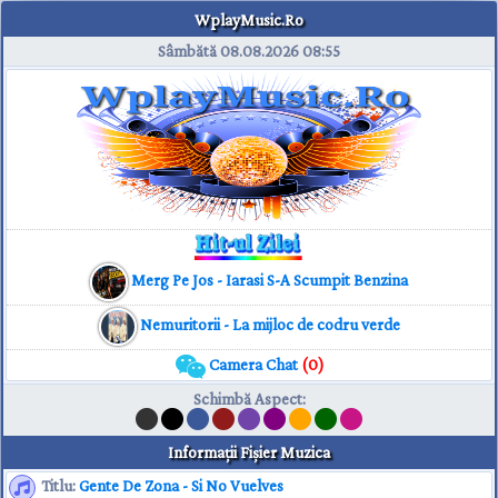
WplayMusic.Ro
Sâmbătă 08.08.2026
08:55
Merg Pe Jos - Iarasi S-A Scumpit Benzina
Nemuritorii - La mijloc de codru verde
Camera Chat
(0)
Schimbă Aspect
:
Informaţii Fişier Muzica
Titlu:
Gente De Zona - Si No Vuelves