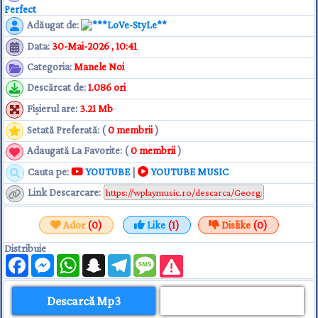
Perfect
Adăugat de
:
**LoVe-StyLe**
Data
:
30-Mai-2026 , 10:41
Categoria
:
Manele Noi
Descărcat de
:
1.086 ori
Fişierul are
:
3.21 Mb
Setată Preferată: (
0 membrii
)
Adaugată La Favorite: (
0 membrii
)
Cauta pe:
YOUTUBE
|
YOUTUBE MUSIC
Link Descarcare
:
Ador
(0)
Like
(1)
Dislike
(0)
Distribuie
Facebook
Messenger
WhatsApp
Snapchat
Telegram
Message
Descarcă Mp3