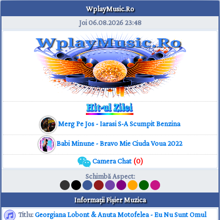
WplayMusic.Ro
Joi 06.08.2026
23:48
Merg Pe Jos - Iarasi S-A Scumpit Benzina
Babi Minune - Bravo Mie Ciuda Voua 2022
Camera Chat
(0)
Schimbă Aspect
:
Informaţii Fişier Muzica
Titlu:
Georgiana Lobont & Anuta Motofelea - Eu Nu Sunt Omul