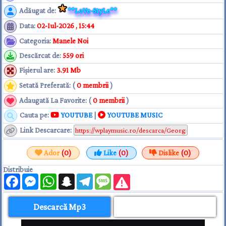
Adăugat de
:
**LoVe-StyLe**
Data
:
02-Iul-2026 , 15:44
Categoria
:
Manele Noi
Descărcat de
:
559 ori
Fişierul are
:
3.91 Mb
Setată Preferată: (
0 membrii
)
Adaugată La Favorite: (
0 membrii
)
Cauta pe:
YOUTUBE
|
YOUTUBE MUSIC
Link Descarcare
:
Ador
(0)
Like
(0)
Dislike
(0)
Distribuie
Facebook
Messenger
WhatsApp
Snapchat
Telegram
Message
Descarcă Mp3