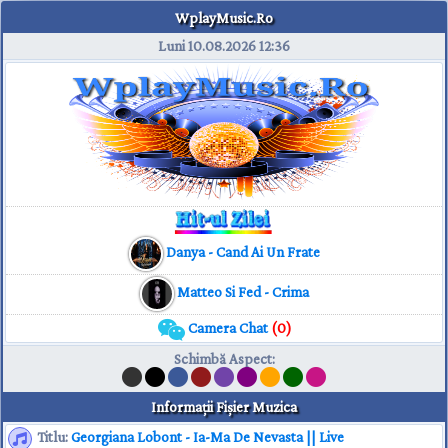
WplayMusic.Ro
Luni 10.08.2026
12:36
Danya - Cand Ai Un Frate
Matteo Si Fed - Crima
Camera Chat
(0)
Schimbă Aspect
:
Informaţii Fişier Muzica
Titlu:
Georgiana Lobont - Ia-Ma De Nevasta || Live