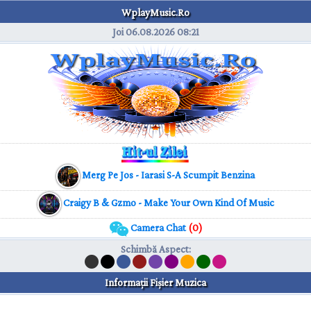
WplayMusic.Ro
Joi 06.08.2026
08:21
Merg Pe Jos - Iarasi S-A Scumpit Benzina
Craigy B & Gzmo - Make Your Own Kind Of Music
Camera Chat
(0)
Schimbă Aspect
:
Informaţii Fişier Muzica