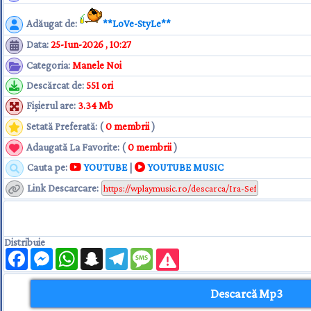
Adăugat de
:
**LoVe-StyLe**
Data
:
25-Iun-2026 , 10:27
Categoria
:
Manele Noi
Descărcat de
:
551 ori
Fişierul are
:
3.34 Mb
Setată Preferată: (
0 membrii
)
Adaugată La Favorite: (
0 membrii
)
Cauta pe:
YOUTUBE
|
YOUTUBE MUSIC
Link Descarcare
:
Distribuie
Facebook
Messenger
WhatsApp
Snapchat
Telegram
Message
Descarcă Mp3