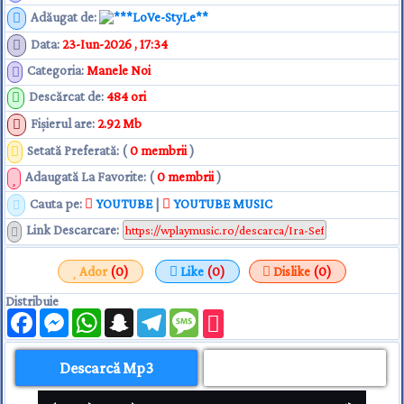
Adăugat de
:
**LoVe-StyLe**
Data
:
23-Iun-2026 , 17:34
Categoria
:
Manele Noi
Descărcat de
:
484 ori
Fişierul are
:
2.92 Mb
Setată Preferată: (
0 membrii
)
Adaugată La Favorite: (
0 membrii
)
Cauta pe:
YOUTUBE
|
YOUTUBE MUSIC
Link Descarcare
:
Ador
(0)
Like
(0)
Dislike
(0)
Distribuie
Facebook
Messenger
WhatsApp
Snapchat
Telegram
Message
Descarcă Mp3