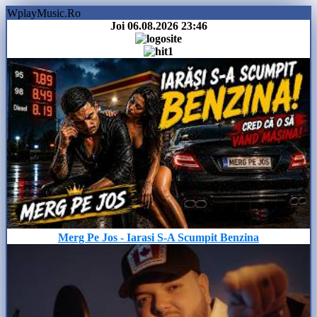
WplayMusic.Ro
Joi 06.08.2026
23:46
Merg Pe Jos - Iarasi S-A Scumpit Benzina