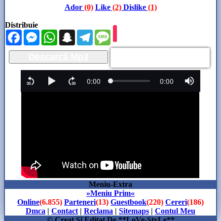
Ador
(0)
Like
(2)
Dislike
(1)
Distribuie
Facebook
Messenger
WhatsApp
Snapchat
Telegram
Message
Descarcă Mp3
Meniu-Extra
»Meniu Prim«
Online
(6.855)
Parteneri
(13)
Guestbook
(220)
Cereri
(186)
Dmca
|
Contact
|
Reclama
|
Sitemaps
|
Contul Meu
© Creat Si Editat De **LoVe-StyLe**