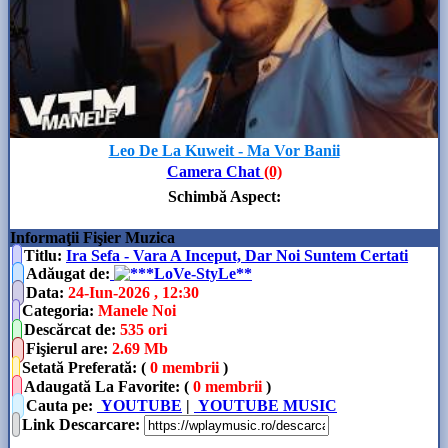
Leo De La Kuweit - Ma Vor Banii
Camera Chat
(0)
Schimbă Aspect
:
Informaţii Fişier Muzica
Titlu:
Ira Sefa - Vara A Inceput, Dar Noi Suntem Certati
Adăugat de
:
**LoVe-StyLe**
Data
:
24-Iun-2026 , 12:30
Categoria
:
Manele Noi
Descărcat de
:
535 ori
Fişierul are
:
2.69 Mb
Setată Preferată: (
0 membrii
)
Adaugată La Favorite: (
0 membrii
)
Cauta pe:
YOUTUBE
|
YOUTUBE MUSIC
Link Descarcare
: