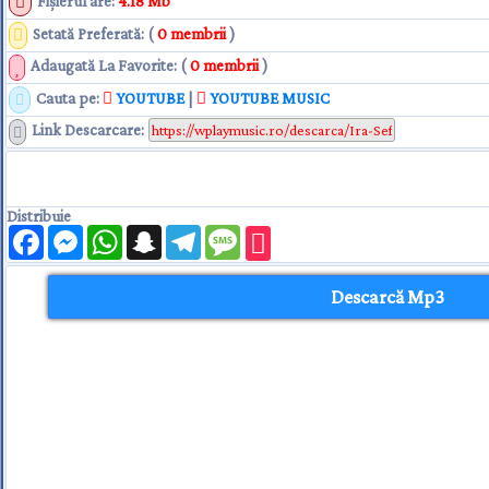
Fişierul are
:
4.18 Mb
Setată Preferată: (
0 membrii
)
Adaugată La Favorite: (
0 membrii
)
Cauta pe:
YOUTUBE
|
YOUTUBE MUSIC
Link Descarcare
:
Distribuie
Facebook
Messenger
WhatsApp
Snapchat
Telegram
Message
Descarcă Mp3