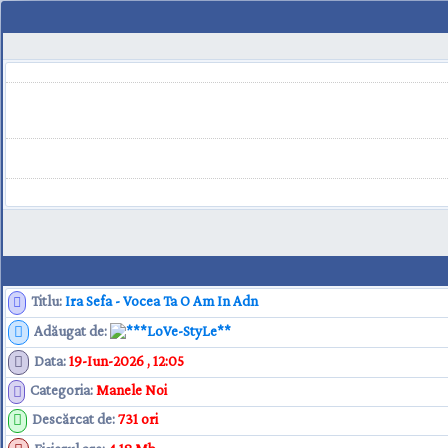
Titlu:
Ira Sefa - Vocea Ta O Am In Adn
Adăugat de
:
**LoVe-StyLe**
Data
:
19-Iun-2026 , 12:05
Categoria
:
Manele Noi
Descărcat de
:
731 ori