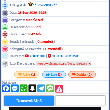
Adăugat de
:
**LoVe-StyLe**
Data
:
28-Iun-2026 , 19:58
Categoria
:
Manele Noi
Descărcat de
:
661 ori
Fişierul are
:
12.47 Mb
Setată Preferată: (
0 membrii
)
Adaugată La Favorite: (
0 membrii
)
Cauta pe:
YOUTUBE
|
YOUTUBE MUSIC
Link Descarcare
:
Ador
(1)
Like
(1)
Dislike
(2)
Distribuie
Facebook
Messenger
WhatsApp
Snapchat
Telegram
Message
Descarcă Mp3