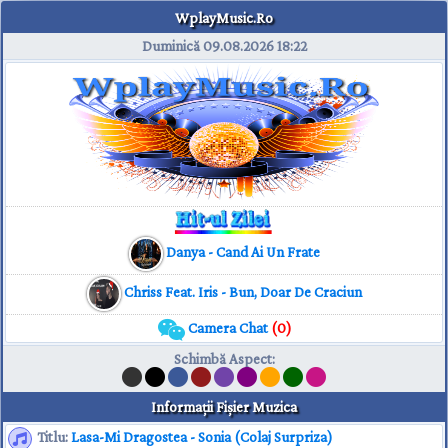
WplayMusic.Ro
Duminică 09.08.2026
18:22
Danya - Cand Ai Un Frate
Chriss Feat. Iris - Bun, Doar De Craciun
Camera Chat
(0)
Schimbă Aspect
:
Informaţii Fişier Muzica
Titlu:
Lasa-Mi Dragostea - Sonia (Colaj Surpriza)