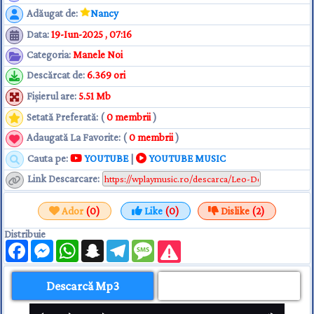
Adăugat de
:
Nancy
Data
:
19-Iun-2025 , 07:16
Categoria
:
Manele Noi
Descărcat de
:
6.369 ori
Fişierul are
:
5.51 Mb
Setată Preferată: (
0 membrii
)
Adaugată La Favorite: (
0 membrii
)
Cauta pe:
YOUTUBE
|
YOUTUBE MUSIC
Link Descarcare
:
Ador
(0)
Like
(0)
Dislike
(2)
Distribuie
Facebook
Messenger
WhatsApp
Snapchat
Telegram
Message
Descarcă Mp3