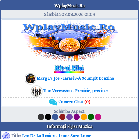
WplayMusic.Ro
Sâmbătă 08.08.2026
01:04
Merg Pe Jos - Iarasi S-A Scumpit Benzina
Tinu Veresezan - Precinie, precinie
Camera Chat
(0)
Schimbă Aspect
:
Informaţii Fişier Muzica
Titlu:
Leo De La Rosiori - Lume Soro Lume