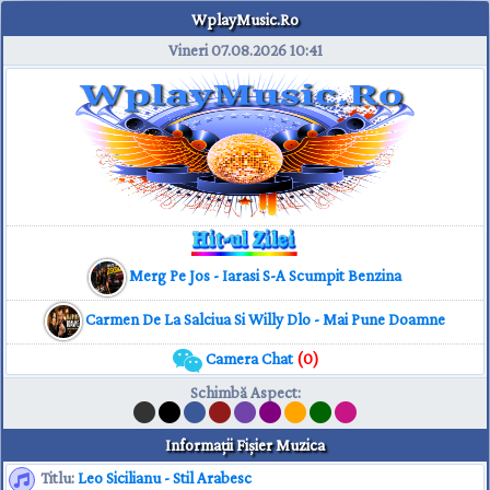
WplayMusic.Ro
Vineri 07.08.2026
10:41
Merg Pe Jos - Iarasi S-A Scumpit Benzina
Carmen De La Salciua Si Willy Dlo - Mai Pune Doamne
Camera Chat
(0)
Schimbă Aspect
:
Informaţii Fişier Muzica
Titlu:
Leo Sicilianu - Stil Arabesc