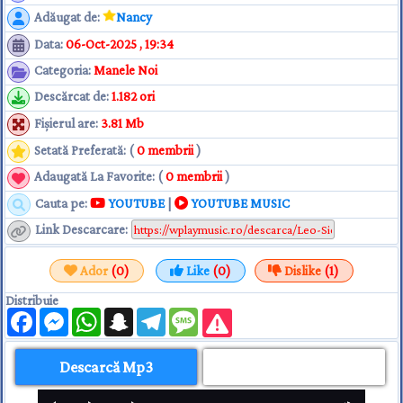
Adăugat de
:
Nancy
Data
:
06-Oct-2025 , 19:34
Categoria
:
Manele Noi
Descărcat de
:
1.182 ori
Fişierul are
:
3.81 Mb
Setată Preferată: (
0 membrii
)
Adaugată La Favorite: (
0 membrii
)
Cauta pe:
YOUTUBE
|
YOUTUBE MUSIC
Link Descarcare
:
Ador
(0)
Like
(0)
Dislike
(1)
Distribuie
Facebook
Messenger
WhatsApp
Snapchat
Telegram
Message
Descarcă Mp3