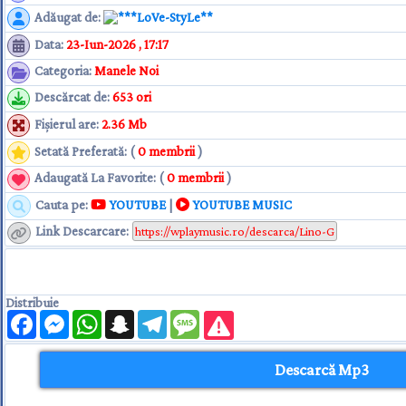
Adăugat de
:
**LoVe-StyLe**
Data
:
23-Iun-2026 , 17:17
Categoria
:
Manele Noi
Descărcat de
:
653 ori
Fişierul are
:
2.36 Mb
Setată Preferată: (
0 membrii
)
Adaugată La Favorite: (
0 membrii
)
Cauta pe:
YOUTUBE
|
YOUTUBE MUSIC
Link Descarcare
:
Distribuie
Facebook
Messenger
WhatsApp
Snapchat
Telegram
Message
Descarcă Mp3