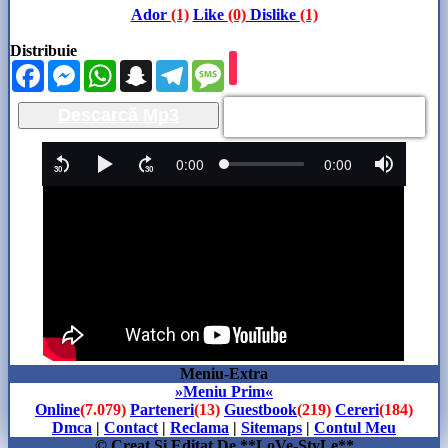
Ador
(1)
Like
(0)
Dislike
(1)
Distribuie
Facebook
Messenger
WhatsApp
Snapchat
Telegram
Message
Descarcă Mp3
Meniu-Extra
»Meniu Prim«
Online
(7.079)
Parteneri
(13)
Guestbook
(219)
Cereri
(184)
Dmca
|
Contact
|
Reclama
|
Sitemaps
|
Contul Meu
© Creat Si Editat De **LoVe-StyLe**