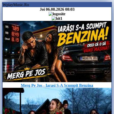
WplayMusic.Ro
Joi 06.08.2026
08:03
Merg Pe Jos - Iarasi S-A Scumpit Benzina