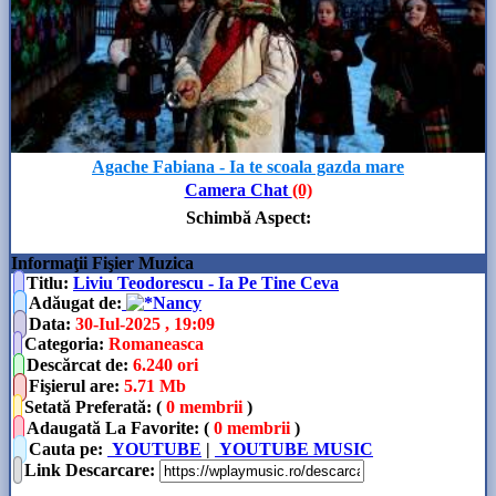
Agache Fabiana - Ia te scoala gazda mare
Camera Chat
(0)
Schimbă Aspect
:
Informaţii Fişier Muzica
Titlu:
Liviu Teodorescu - Ia Pe Tine Ceva
Adăugat de
:
Nancy
Data
:
30-Iul-2025 , 19:09
Categoria
:
Romaneasca
Descărcat de
:
6.240 ori
Fişierul are
:
5.71 Mb
Setată Preferată: (
0 membrii
)
Adaugată La Favorite: (
0 membrii
)
Cauta pe:
YOUTUBE
|
YOUTUBE MUSIC
Link Descarcare
: