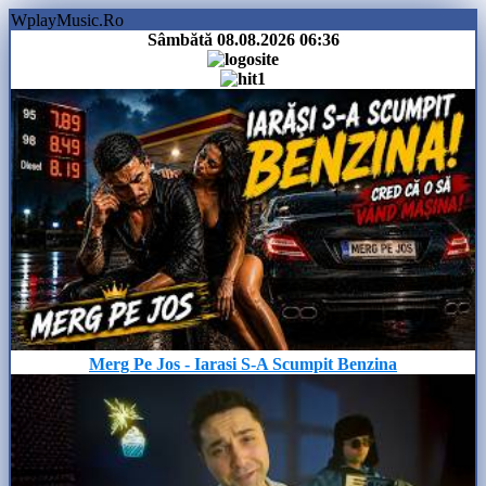
WplayMusic.Ro
Sâmbătă 08.08.2026
06:36
Merg Pe Jos - Iarasi S-A Scumpit Benzina