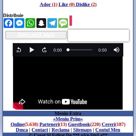
Ador
(1)
Like
(0)
Dislike
(2)
Distribuie
Facebook
Messenger
WhatsApp
Snapchat
Telegram
Message
Descarcă Mp3
Meniu-Extra
»Meniu Prim«
Online
(5.638)
Parteneri
(13)
Guestbook
(220)
Cereri
(187)
Dmca
|
Contact
|
Reclama
|
Sitemaps
|
Contul Meu
© Creat Si Editat De **LoVe-StyLe**