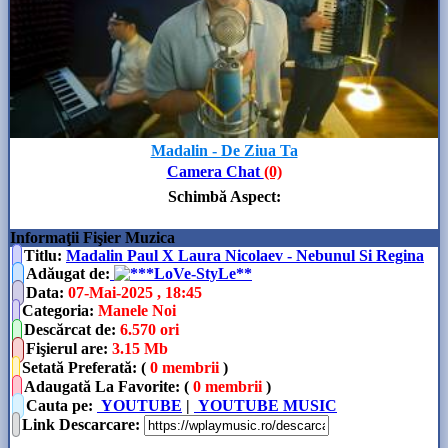
Madalin - De Ziua Ta
Camera Chat
(0)
Schimbă Aspect
:
Informaţii Fişier Muzica
Titlu:
Madalin Paul X Laura Nicolaev - Nebunul Si Regina
Adăugat de
:
**LoVe-StyLe**
Data
:
07-Mai-2025 , 18:45
Categoria
:
Manele Noi
Descărcat de
:
6.570 ori
Fişierul are
:
3.15 Mb
Setată Preferată: (
0 membrii
)
Adaugată La Favorite: (
0 membrii
)
Cauta pe:
YOUTUBE
|
YOUTUBE MUSIC
Link Descarcare
: