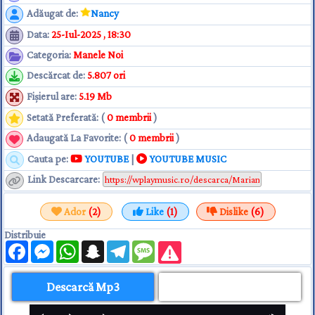
Adăugat de
:
Nancy
Data
:
25-Iul-2025 , 18:30
Categoria
:
Manele Noi
Descărcat de
:
5.807 ori
Fişierul are
:
5.19 Mb
Setată Preferată: (
0 membrii
)
Adaugată La Favorite: (
0 membrii
)
Cauta pe:
YOUTUBE
|
YOUTUBE MUSIC
Link Descarcare
:
Ador
(2)
Like
(1)
Dislike
(6)
Distribuie
Facebook
Messenger
WhatsApp
Snapchat
Telegram
Message
Descarcă Mp3