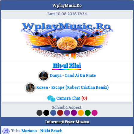
WplayMusic.Ro
Luni 10.08.2026
12:34
Danya - Cand Ai Un Frate
Roxen - Escape (Robert Cristian Remix)
Camera Chat
(0)
Schimbă Aspect
:
Informaţii Fişier Muzica
Titlu:
Mariano - Nikki Beach