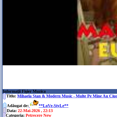
Informaţii Fişier Muzica
Titlu:
Mihaela Stan & Modern Music - Multe Pe Mine Au Ciu
Adăugat de
:
**LoVe-StyLe**
Data
:
22-Mai-2026 , 22:13
Categoria
:
Petrecere New