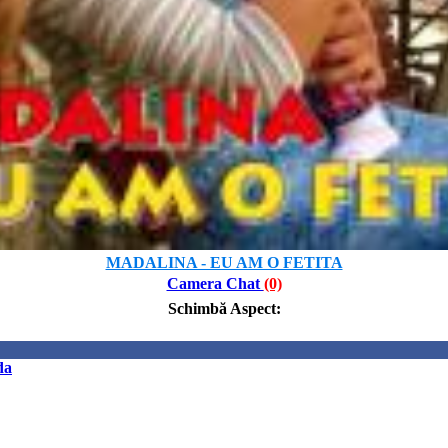
MADALINA - EU AM O FETITA
Camera Chat
(0)
Schimbă Aspect
:
da