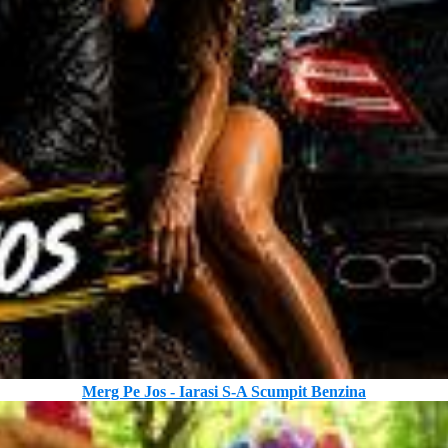
Merg Pe Jos - Iarasi S-A Scumpit Benzina