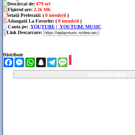
Descărcat de
:
879 ori
Fişierul are
:
2.26 Mb
Setată Preferată: (
0 membrii
)
Adaugată La Favorite: (
0 membrii
)
Cauta pe:
YOUTUBE
|
YOUTUBE MUSIC
Link Descarcare
:
Distribuie
Facebook
Messenger
WhatsApp
Snapchat
Telegram
Message
Descarcă Mp3