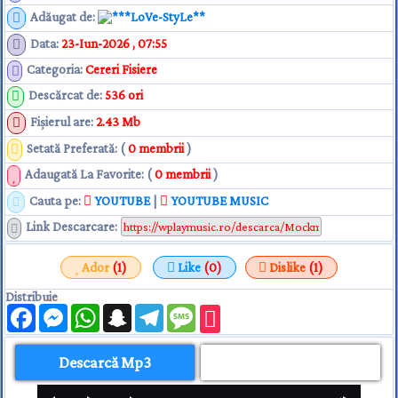
Adăugat de
:
**LoVe-StyLe**
Data
:
23-Iun-2026 , 07:55
Categoria
:
Cereri Fisiere
Descărcat de
:
536 ori
Fişierul are
:
2.43 Mb
Setată Preferată: (
0 membrii
)
Adaugată La Favorite: (
0 membrii
)
Cauta pe:
YOUTUBE
|
YOUTUBE MUSIC
Link Descarcare
:
Ador
(1)
Like
(0)
Dislike
(1)
Distribuie
Facebook
Messenger
WhatsApp
Snapchat
Telegram
Message
Descarcă Mp3