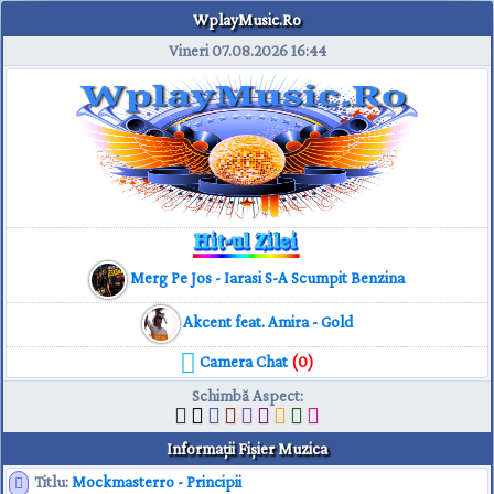
WplayMusic.Ro
Vineri 07.08.2026
16:44
Merg Pe Jos - Iarasi S-A Scumpit Benzina
Akcent feat. Amira - Gold
Camera Chat
(0)
Schimbă Aspect
:
Informaţii Fişier Muzica
Titlu:
Mockmasterro - Principii