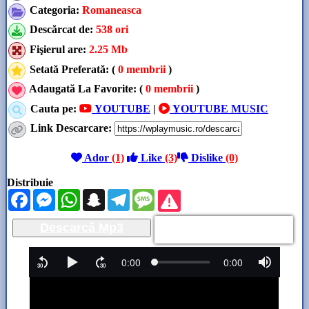
Categoria
:
Romaneasca
Descărcat de
:
538 ori
Fişierul are
:
2.25 Mb
Setată Preferată: (
0 membrii
)
Adaugată La Favorite: (
0 membrii
)
Cauta pe:
YOUTUBE
|
YOUTUBE MUSIC
Link Descarcare
:
Ador
(1)
Like
(3)
Dislike
(0)
Distribuie
Facebook
Messenger
WhatsApp
Snapchat
Telegram
Message
Descarcă Mp3