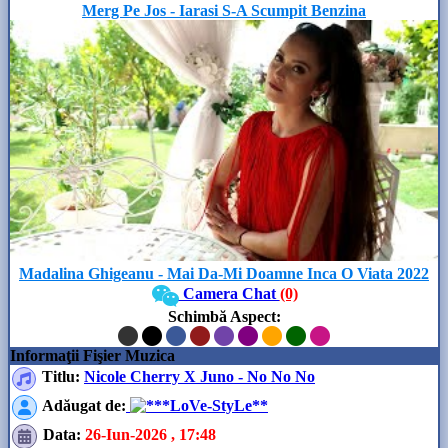
Merg Pe Jos - Iarasi S-A Scumpit Benzina
Madalina Ghigeanu - Mai Da-Mi Doamne Inca O Viata 2022
Camera Chat
(0)
Schimbă Aspect
:
Informaţii Fişier Muzica
Titlu:
Nicole Cherry X Juno - No No No
Adăugat de
:
**LoVe-StyLe**
Data
:
26-Iun-2026 , 17:48