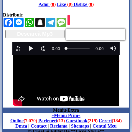
Ador
(0)
Like
(0)
Dislike
(0)
Distribuie
Facebook
Messenger
WhatsApp
Snapchat
Telegram
Message
Descarcă Mp3
Meniu-Extra
»Meniu Prim«
Online
(7.070)
Parteneri
(13)
Guestbook
(219)
Cereri
(184)
Dmca
|
Contact
|
Reclama
|
Sitemaps
|
Contul Meu
© Creat Si Editat De **LoVe-StyLe**