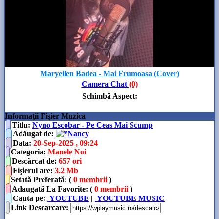
Maryellen Badea - Mai Frumoasa (Cover)
Camera Chat
(0)
Schimbă Aspect
:
Informaţii Fişier Muzica
Titlu:
Nyno Escobar - Pe Ceas Mai Scump
Adăugat de
:
Nancy
Data
:
20-Sep-2025 , 09:24
Categoria
:
Manele Noi
Descărcat de
:
657 ori
Fişierul are
:
3.2 Mb
Setată Preferată: (
0 membrii
)
Adaugată La Favorite: (
0 membrii
)
Cauta pe:
YOUTUBE
|
YOUTUBE MUSIC
Link Descarcare
: