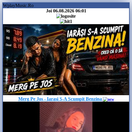
WplayMusic.Ro
Joi 06.08.2026
06:01
Merg Pe Jos - Iarasi S-A Scumpit Benzina