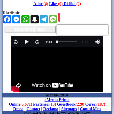
Ador
(4)
Like
(0)
Dislike
(2)
Distribuie
Facebook
Messenger
WhatsApp
Snapchat
Telegram
Message
Descarcă Mp3
Meniu-Extra
»Meniu Prim«
Online
(5.671)
Parteneri
(13)
Guestbook
(220)
Cereri
(187)
Dmca
|
Contact
|
Reclama
|
Sitemaps
|
Contul Meu
© Creat Si Editat De **LoVe-StyLe**