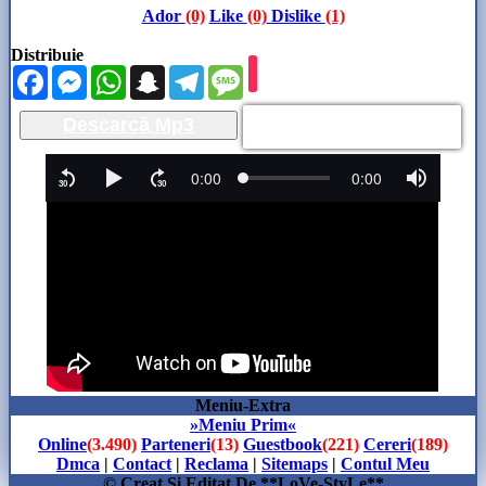
Ador
(0)
Like
(0)
Dislike
(1)
Distribuie
Facebook
Messenger
WhatsApp
Snapchat
Telegram
Message
Descarcă Mp3
Meniu-Extra
»Meniu Prim«
Online
(3.490)
Parteneri
(13)
Guestbook
(221)
Cereri
(189)
Dmca
|
Contact
|
Reclama
|
Sitemaps
|
Contul Meu
© Creat Si Editat De **LoVe-StyLe**