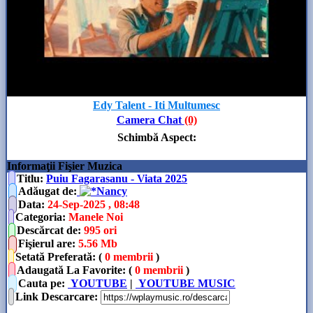
Edy Talent - Iti Multumesc
Camera Chat
(0)
Schimbă Aspect
:
Informaţii Fişier Muzica
Titlu:
Puiu Fagarasanu - Viata 2025
Adăugat de
:
Nancy
Data
:
24-Sep-2025 , 08:48
Categoria
:
Manele Noi
Descărcat de
:
995 ori
Fişierul are
:
5.56 Mb
Setată Preferată: (
0 membrii
)
Adaugată La Favorite: (
0 membrii
)
Cauta pe:
YOUTUBE
|
YOUTUBE MUSIC
Link Descarcare
: